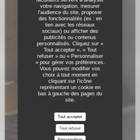
votre navigation, mesurer
l'audience du site, proposer
des fonctionnalités (ex : en
La Spatule
lien avec les réseaux
sociaux) ou afficher des
publicités ou contenus
personnalisés. Cliquez sur «
RESTAURANT TRADITIONNEL
Tout accepter », « Tout
|
LES ALLUES
refuser » ou « Personnaliser
» pour gérer vos préférences.
Vous pouvez modifier vos
RÉSERVER
choix à tout moment en
cliquant sur l'icône
représentant un cookie en
bas à gauche des pages du
site.
Tout accepter
Tout refuser
Personnaliser