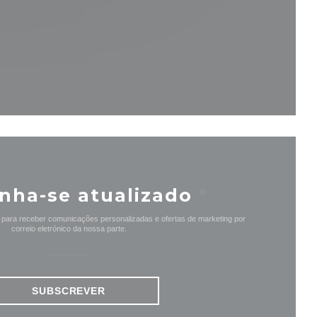
 nova janela))
nha-se atualizado
*
 para receber comunicações personalizadas e ofertas de marketing por
correio eletrónico da nossa parte.
SUBSCREVER