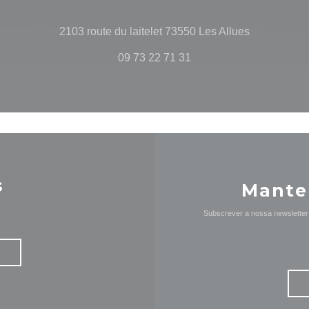
((abre numa
2103 route du laitelet 73550 Les Allues
09 73 22 71 31
s
Mante
Subscrever a nossa newsletter