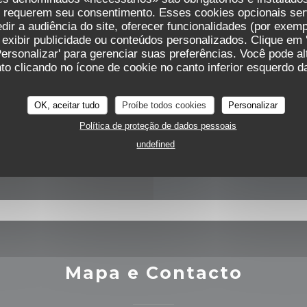
s requerem seu consentimento. Esses cookies opcionais ser
ir a audiência do site, oferecer funcionalidades (por exemp
 exibir publicidade ou conteúdos personalizados. Clique em '
rais
Hor
Personalizar' para gerenciar suas preferências. Você pode a
o clicando no ícone de cookie no canto inferior esquerdo da
OK, aceitar tudo
Proíbe todos cookies
Personalizar
Seg
-
Dom
Política de proteção de dados pessoais
Mastercard, Dinheiro,
undefined
ex, American Express
Mapa e Contacto