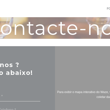
F
ontacte-n
nos ?
o abaixo!
Para exibir o mapa interativo do Waze
coletar d