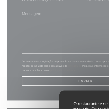
De acordo com a legislação de proteção de dados, tem o direito de se opor
registar-se na Lista Robinson através de
robinson.pt
. Para mais informações
dados, consulte a nossa
política de privacidade
.
O restaurante e seu
pessoais. Os cooki