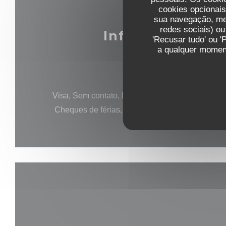
cookies opcionai
sua navegação, med
redes sociais) ou
Informações ge
'Recusar tudo' ou '
a qualquer moment
Métodos de pagamento
Visa, Sem contato, Pagamento móvel, Eurocard/
Cheques de férias, Cartão Azul, Apple Pay, Am