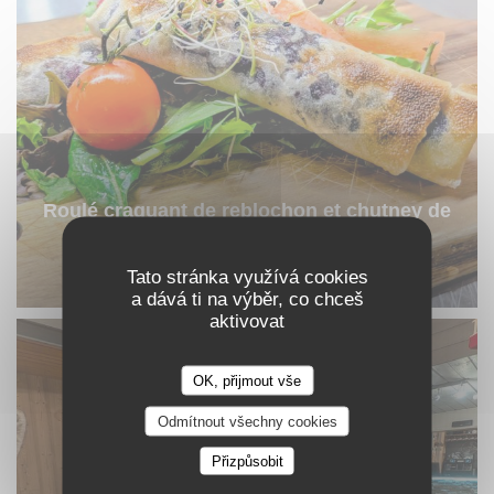
Roulé craquant de reblochon et chutney de
myrtilles
Tato stránka využívá cookies
© La Spatule
a dává ti na výběr, co chceš
aktivovat
OK, přijmout vše
Odmítnout všechny cookies
Přizpůsobit