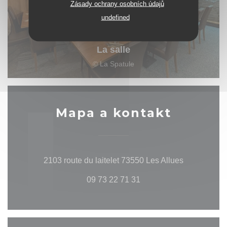
Zásady ochrany osobních údajů
undefined
La salle
© La Spatule
Mapa a kontakt
((otevře se 
2103 route du laitelet 73550 Les Allues
09 73 22 71 31