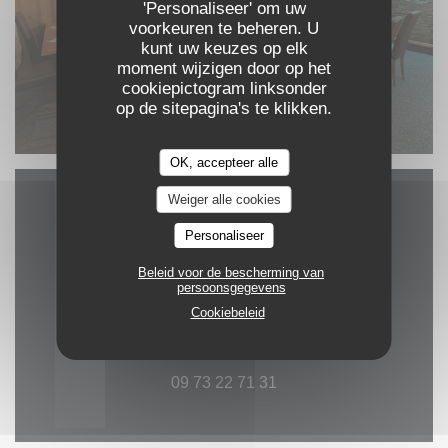
'Personaliseer' om uw
voorkeuren te beheren. U
kunt uw keuzes op elk
moment wijzigen door op het
cookiepictogram linksonder
La salle
op de sitepagina's te klikken.
© La Spatule
OK, accepteer alle
Weiger alle cookies
Plattegrond en
Personaliseer
Contact
Beleid voor de bescherming van
persoonsgegevens
Cookiebeleid
((opent in e
2103 route du laitelet 73550 Les Allues
09 73 22 71 31