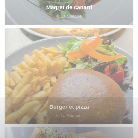
Magret de canard
© La Spatule
Burger et pizza
© La Spatule