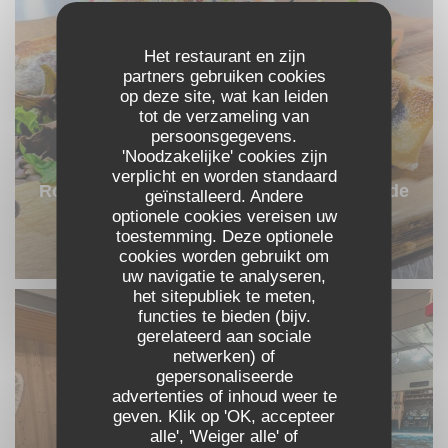
Het restaurant en zijn
partners gebruiken cookies
op deze site, wat kan leiden
tot de verzameling van
persoonsgegevens.
'Noodzakelijke' cookies zijn
verplicht en worden standaard
Roulé craquant de reblochon et chutney de
geïnstalleerd. Andere
optionele cookies vereisen uw
myrtilles
toestemming. Deze optionele
© La Spatule
cookies worden gebruikt om
uw navigatie te analyseren,
het sitepubliek te meten,
functies te bieden (bijv.
gerelateerd aan sociale
netwerken) of
gepersonaliseerde
advertenties of inhoud weer te
geven. Klik op 'OK, accepteer
alle', 'Weiger alle' of